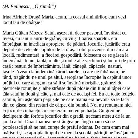
(M. Eminescu, „O,rămâi”)
Irina Airinei: Dragă Maria, acum, la ceasul amintirilor, cum vezi
locul tău de obârșie?
Maria Găitan Mozes: Satul, aşezat în decor pastoral, învrâstat cu
livezi, cu lanuri aurii de grâne, cu vii şi floarea-soarelui, era
îmbrăţişat, în imediata apropiere, de păduri. Jocurile, jucăriile erau
departe de cele ale copiilor de la oraş. Totul provenea din cămara
locală, rudimentară, a fiecărei gospodării, foloseam ce se găsea la
îndemână : lemn, tablă, multe şi multe alte vechituri şi lucruri de prin
casă : resturi de îmbrăcăminte, lână, cânepă, căpăcele, nasturi,
fasole. Aveam la îndemână cărucioarele la care ne înhămam, pe
rând, trăgându-ne unul pe altul, aeroplane încropite la capătul unor
prăjini cu care alergam ca să li se învârtă moriştile, grămezi de
pietricele rotunjite şi albe strânse după ploaie din fundul râpei care
tăia satul în două şi câte şi mai câte de acelaşi fel. Eu ca toate fetiţele
satului, îmi aşteptam păpuşile pe care mama era nevoită să le facă
din ce găsea, din resturi de cârpe, din bumbi. Noi nu renunţam nici
la jocurile cu băieţii cu care eram mereu pe harţă. Cu greu ne
dezlipeam din forfota jocurilor din ogradă, treceam mereu de la un
joc la altul. Doar foamea ne strângea pe lângă mama să ne
potolească şi să ne mai cureţe de praful adunat. De cum eram mai
mărişori şi se apropia timpul de mers la şcoală, părinţii ne învăţau cu