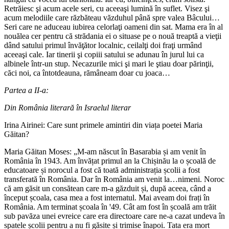
Retrăiesc şi acum acele seri, cu aceeaşi lumină în suflet. Visez şi
acum melodiile care răzbăteau văzduhul până spre valea Bâcului…
Seri care ne aduceau iubirea celorlaţi oameni din sat. Mama era în al
nouălea cer pentru că strădania ei o situase pe o nouă treaptă a vieţii
dând satului primul învăţător localnic, ceilalţi doi fraţi urmând
aceeaşi cale. Iar tinerii şi copiii satului se adunau în jurul lui ca
albinele într-un stup. Necazurile mici şi mari le ştiau doar părinţii,
căci noi, ca întotdeauna, rămâneam doar cu joaca…
Partea a II-a:
Din România literară în Israelul literar
Irina Airinei: Care sunt primele amintiri din viața poetei Maria
Găitan?
Maria Găitan Moses: „M-am născut în Basarabia și am venit în
România în 1943. Am învățat primul an la Chișinău la o școală de
educatoare și norocul a fost că toată administrația școlii a fost
transferată în România. Dar în România am venit la…nimeni. Noroc
că am găsit un consătean care m-a găzduit și, după aceea, când a
început școala, casa mea a fost internatul. Mai aveam doi frați în
România. Am terminat școala în ꞌ49. Cât am fost în școală am trăit
sub pavăza unei evreice care era directoare care ne-a cazat undeva în
spatele școlii pentru a nu fi găsite și trimise înapoi. Tata era mort