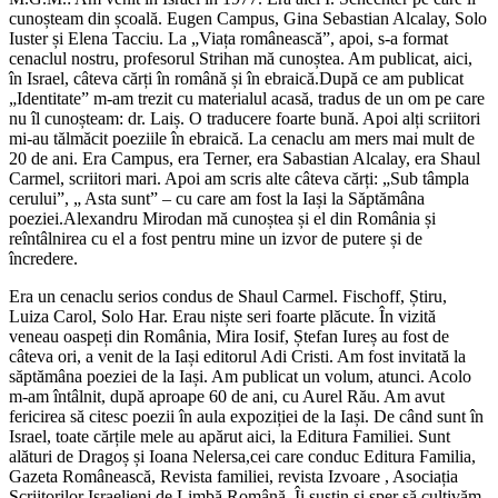
cunoșteam din școală. Eugen Campus, Gina Sebastian Alcalay, Solo
Iuster și Elena Tacciu. La „Viața românească”, apoi, s-a format
cenaclul nostru, profesorul Strihan mă cunoștea. Am publicat, aici,
în Israel, câteva cărți în română și în ebraică.După ce am publicat
„Identitate” m-am trezit cu materialul acasă, tradus de un om pe care
nu îl cunoșteam: dr. Laiș. O traducere foarte bună. Apoi alți scriitori
mi-au tălmăcit poeziile în ebraică. La cenaclu am mers mai mult de
20 de ani. Era Campus, era Terner, era Sabastian Alcalay, era Shaul
Carmel, scriitori mari. Apoi am scris alte câteva cărți: „Sub tâmpla
cerului”, „ Asta sunt” – cu care am fost la Iași la Săptămâna
poeziei.Alexandru Mirodan mă cunoștea și el din România și
reîntâlnirea cu el a fost pentru mine un izvor de putere și de
încredere.
Era un cenaclu serios condus de Shaul Carmel. Fischoff, Știru,
Luiza Carol, Solo Har. Erau niște seri foarte plăcute. În vizită
veneau oaspeți din România, Mira Iosif, Ștefan Iureș au fost de
câteva ori, a venit de la Iași editorul Adi Cristi. Am fost invitată la
săptămâna poeziei de la Iași. Am publicat un volum, atunci. Acolo
m-am întâlnit, după aproape 60 de ani, cu Aurel Rău. Am avut
fericirea să citesc poezii în aula expoziției de la Iași. De când sunt în
Israel, toate cărțile mele au apărut aici, la Editura Familiei. Sunt
alături de Dragoș și Ioana Nelersa,cei care conduc Editura Familia,
Gazeta Românească, Revista familiei, revista Izvoare , Asociația
Scriitorilor Israelieni de Limbă Română. Îi susțin și sper să cultivăm