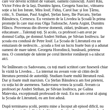
care vor deveni scriitori de valoare, oameni cunoscuți. Aurel Rău,
Victor Felea de la Iași, Dumitru Ignea, Geogeta Sauciuc, viitoarea
soție a lui Ion Istrate, Mira Iosif, Fiduș, Carol Isac și Ion Țârnu,
critic, S. Damian, Paul Anghel, Ștefan Iureș, Ilie Purcaru, Ștefan
Bănulescu, Cernescu. Eu venisem de la Livedea la Școală în prima
promoție în care mai erau Olga Tudorache, Aneta Argint, Dumitru
Hâncu. Proveneau din diverse domenii, zidari, țesătoare, eu eram
educatoare…Talentați toți. Și acolo, ca profesori i-am avut pe
domnul Gafița, pe domnul Andrei Strihan, pe Silvian Iosifescu. Iar
școala era condusă de Petre Iosif. La Școala de Literatură era un
entuziasm de nedescris…școala a fost un lucru foarte bun și a adunat
oameni de mare talent. Georgeta Horodincă, bunăoară, prietena
mea. O constelație de talente pe cerul literelor românești s-a născut
aici.
Ne întâlneam cu Sadoveanu, cu toți marii scriitori care fuseseră chiar
în vizită la Livedea… La internat nu aveam voie să citim decât
literatura permisă de autorități. Studiam foarte multă literatură rusă.
Dar și foarte mult marxism. Cu Ștefan Bănulescu am fost prieteni,
cu soția lui de asemenea. Sadoveanu venea la școală. Aveam ca
profesori pe Andrei Strihan, pe Silvian Iosifescu, pe Galina
Maievska, excepțională profesoară de rusă. Eu nu am cerut să ajung
la Școala de Literatură, eu am fost adusă.
După terminarea școlii, pentru mine a început alt episod dificil, nu