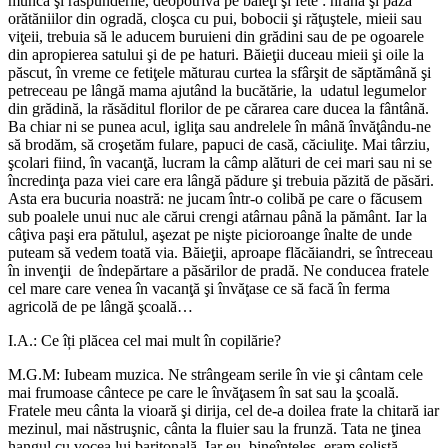
munca şi răspunderile, deopotrivă pe băieţi şi fete : hrana şi paza
orătăniilor din ogradă, cloşca cu pui, bobocii şi răţuştele, mieii sau
viţeii, trebuia să le aducem buruieni din grădini sau de pe ogoarele
din apropierea satului şi de pe haturi. Băieţii duceau mieii şi oile la
păscut, în vreme ce fetiţele măturau curtea la sfârşit de săptămână şi
petreceau pe lângă mama ajutând la bucătărie, la udatul legumelor
din grădină, la răsăditul florilor de pe cărarea care ducea la fântână.
Ba chiar ni se punea acul, igliţa sau andrelele în mână învăţându-ne
să brodăm, să croşetăm fulare, papuci de casă, căciuliţe. Mai târziu,
şcolari fiind, în vacanţă, lucram la câmp alături de cei mari sau ni se
încredinţa paza viei care era lângă pădure şi trebuia păzită de păsări.
Asta era bucuria noastră: ne jucam într-o colibă pe care o făcusem
sub poalele unui nuc ale cărui crengi atârnau până la pământ. Iar la
câţiva paşi era pătulul, aşezat pe nişte picioroange înalte de unde
puteam să vedem toată via. Băieţii, aproape flăcăiandri, se întreceau
în invenţii de îndepărtare a păsărilor de pradă. Ne conducea fratele
cel mare care venea în vacanţă şi învăţase ce să facă în ferma
agricolă de pe lângă şcoală…
I.A.: Ce îți plăcea cel mai mult în copilărie?
M.G.M: Iubeam muzica. Ne strângeam serile în vie şi cântam cele
mai frumoase cântece pe care le învăţasem în sat sau la şcoală.
Fratele meu cânta la vioară şi dirija, cel de-a doilea frate la chitară iar
mezinul, mai năstruşnic, cânta la fluier sau la frunză. Tata ne ţinea
hangul cu vocea lui baritonală. Iar eu, bineînţeles, eram solistă.