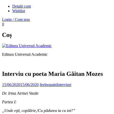
Detalii cont
Wishlist
Login / Cont nou
0
Coș
Editura Universul Academic
Interviu cu poeta Maria Găitan Mozes
15/06/2020
15/06/2020
feelnopain
Interviuri
Dr. Irina Airinei Vasile
Partea I:
„Unde eşti, copilărie,/Cu pădurea ta cu tot?”