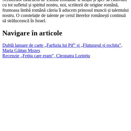
cu tot sufletul și spiritul nostru, noi, scriitorii de origine română,
frumoasa limbă română căreia îi aducem prinosul muncii și talentului
nostru. O constelație de talente pe cerul literelor românești continuă
să strălucească în Israel.
Navigare în articole
Dublă lansare de carte „Farfuria lui Pif” și „Fluturașul și rochița”,
Maria Găitan Mozes
Recenzie „Fetița care eram”, Cleopatra Lorințiu