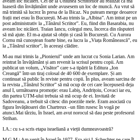
aveam loc nicăieri. Cei de la Uniunea Scriitorilor au realizat că mă
luaseră din învățământ unde avusesem un loc de muncă. Au vrut să
mă trimită să lucrez în presa de la Bicaz. Nu puteam merge deoarece
frații mei erau în București. M-au trimis la „Albina”. Am intrat pe un
post administrativ la „Tânărul Scriitor”. Eu, fiind din Basarabia, nu
aveam loc nicăieri. Traian Iancu, colegul meu, încerca din răsputeri
să mă ajute. El m-a ajutat să obțin și casă în București. Cu Aurora
Cornu mă cunoștean foarte bine, ea lucra la „Viața Românească”, eu
la „Tânărul scriitor”, în aceeași clădire.
M-au mai trimis la „Pionierul” unde am lucrat cu Sonia Larian. Am
reintrat în învățământ și am revenit la scrisul pentru copii. Am
publicat un volum, „Visător” care s-a tipărit la Editura „Ion
Creangă” într-un tiraj colosal de 40 600 de exemplare. Și am
continuat să public în reviste pentru copii. În plus, aveam sarcina de
la revista „Tânărul Scriitor” să mă ocup de cei care începuseră deja
anul I, următoarea promoție: erau Labiș, Andrițoiu, Covaci iar eu,
din partea UTM-ului trebuia să mă ocup de ei. Invitată de
Sadoveanu, a trebuit să citesc din poeziile mele. Eram asociată cu
figura învățătoarei din Chartreux –un film rusesc în vogă pe
atunci.Mai târziu, în Israel, am avut norocul să dau peste profesorul
Strihan.
I.A.: cu s-a scris etapa israeliană a vieții dumneavoastră?
M.G.M.: Am venit în Israel în 1977. Era aici I. Schechter pe care îl