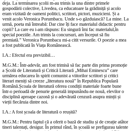
deja. La terminarea școlii m-au trimis la una dintre primele
gospodării colective, Livedea, ca educatoare la grădiniță și acolo
eram vizitată de oameni politici, scriitori, pictori, muzicieni. Și a
venit acolo Veronica Porumbacu. Unde s-o găzduiască? La mine. La
urmă, poeta mă întreabă: Dar cine îți face materialul didactic pentru
copii? La care eu i-am răspuns: Eu singură îmi fac materialul,în
special poeziile. Am trimis la concursuri, am început să fiu
premiată.” Veronica Porumbacu mi-a citit versurile. O poezie a mea
a fost publicată în Viața Românească.
I.A.: Efectul era previzibil…
M.G.M.: Într-adevăr, am fost trimisă să fac parte din prima promoție
a Școlii de Literatură și Critică Literară „Mihai Eminescu” care
urmărea educarea în spirit comunist a viitorilor scriitori și critici
literari meniți să creeze „literatura nouă” în Republica Populară
Română.Școala de literatură oferea condiții materiale foarte bune
într-o perioadă de penurie generală impunându-ne nouă, elevilor o
disciplină aproape cazonă și o adevărată cenzură asupra minții și
vieții fiecăruia dintre noi.
I.A.: A fost școala de literatură o reușită?
M.G.M.: Pentru faptul că a oferit o bază de studiu și de creație atâtor
tineri talentați, desigur. În primul rând, în școală se prefigurau talente