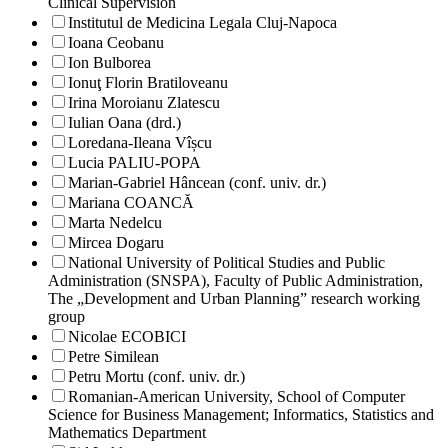
Clinical Supervision
Institutul de Medicina Legala Cluj-Napoca
Ioana Ceobanu
Ion Bulborea
Ionuţ Florin Bratiloveanu
Irina Moroianu Zlatescu
Iulian Oana (drd.)
Loredana-Ileana Vîșcu
Lucia PALIU-POPA
Marian-Gabriel Hâncean (conf. univ. dr.)
Mariana COANCĂ
Marta Nedelcu
Mircea Dogaru
National University of Political Studies and Public
Administration (SNSPA), Faculty of Public Administration,
The „Development and Urban Planning” research working
group
Nicolae ECOBICI
Petre Similean
Petru Mortu (conf. univ. dr.)
Romanian-American University, School of Computer
Science for Business Management; Informatics, Statistics and
Mathematics Department