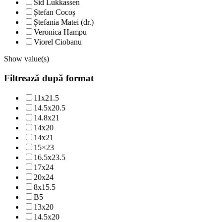
Sid Lukkassen
Ștefan Cocoș
Ștefania Matei (dr.)
Veronica Hampu
Viorel Ciobanu
Show value(s)
Filtrează după format
11x21.5
14.5x20.5
14.8x21
14x20
14x21
15×23
16.5x23.5
17x24
20x24
8x15.5
B5
13x20
14.5x20