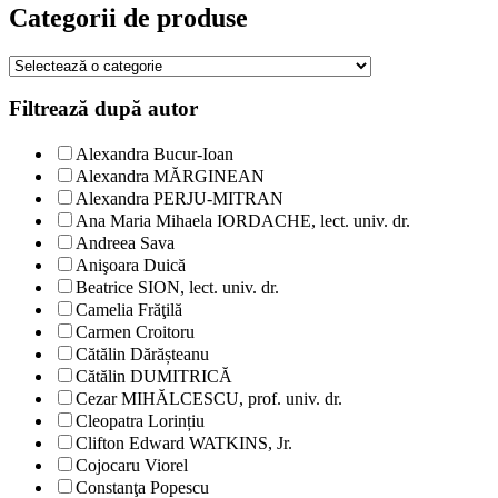
Categorii de produse
Filtrează după autor
Alexandra Bucur-Ioan
Alexandra MĂRGINEAN
Alexandra PERJU-MITRAN
Ana Maria Mihaela IORDACHE, lect. univ. dr.
Andreea Sava
Anişoara Duică
Beatrice SION, lect. univ. dr.
Camelia Frăţilă
Carmen Croitoru
Cătălin Dărășteanu
Cătălin DUMITRICĂ
Cezar MIHĂLCESCU, prof. univ. dr.
Cleopatra Lorințiu
Clifton Edward WATKINS, Jr.
Cojocaru Viorel
Constanţa Popescu