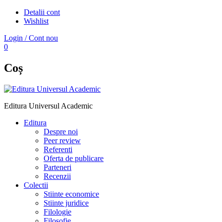
Detalii cont
Wishlist
Login / Cont nou
0
Coș
Editura Universul Academic
Editura
Despre noi
Peer review
Referenti
Oferta de publicare
Parteneri
Recenzii
Colectii
Stiinte economice
Stiinte juridice
Filologie
Filosofie