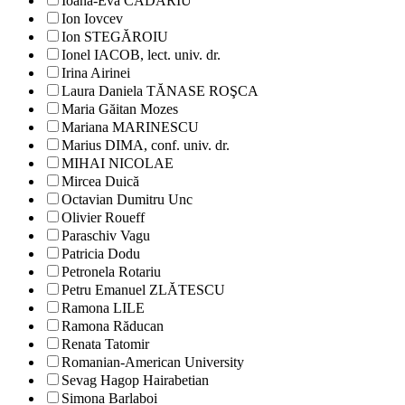
Ioana-Eva CĂDARIU
Ion Iovcev
Ion STEGĂROIU
Ionel IACOB, lect. univ. dr.
Irina Airinei
Laura Daniela TĂNASE ROŞCA
Maria Găitan Mozes
Mariana MARINESCU
Marius DIMA, conf. univ. dr.
MIHAI NICOLAE
Mircea Duică
Octavian Dumitru Unc
Olivier Roueff
Paraschiv Vagu
Patricia Dodu
Petronela Rotariu
Petru Emanuel ZLĂTESCU
Ramona LILE
Ramona Răducan
Renata Tatomir
Romanian-American University
Sevag Hagop Hairabetian
Simona Barlaboi