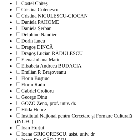
Costel Chiteş
Cristina Cotenescu
Cristina NICULESCU-CIOCAN
Daniela PAHOME
Daniela Șerban
Delphine Naudier
Dorin Iancu
Dragoș DINCĂ
Dragoș Lucian RĂDULESCU
Elena-Iuliana Marin
Elisabeta Andreea BUDACIA
Emilian P. Braşoveanu
Florin Buștiuc
Florin Radu
Gabriel Croitoru
George Dinu
GOZO Zeno, prof. univ. dr.
Hilda Hencz
Institutul Național pentru Cercetare și Formare Culturală
(INCFC)
Ioan Hurjui
Ioana GRIGORESCU, asist. univ. dr.