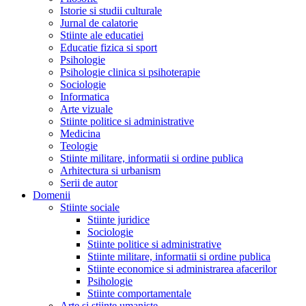
Istorie si studii culturale
Jurnal de calatorie
Stiinte ale educatiei
Educatie fizica si sport
Psihologie
Psihologie clinica si psihoterapie
Sociologie
Informatica
Arte vizuale
Stiinte politice si administrative
Medicina
Teologie
Stiinte militare, informatii si ordine publica
Arhitectura si urbanism
Serii de autor
Domenii
Stiinte sociale
Stiinte juridice
Sociologie
Stiinte politice si administrative
Stiinte militare, informatii si ordine publica
Stiinte economice si administrarea afacerilor
Psihologie
Stiinte comportamentale
Arte si stiinte umaniste