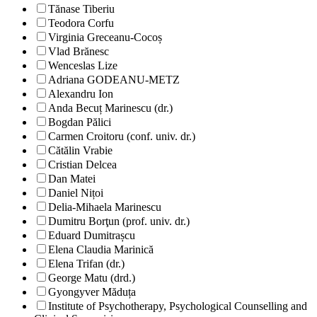
Tănase Tiberiu
Teodora Corfu
Virginia Greceanu-Cocoș
Vlad Brănesc
Wenceslas Lize
Adriana GODEANU-METZ
Alexandru Ion
Anda Becuț Marinescu (dr.)
Bogdan Pălici
Carmen Croitoru (conf. univ. dr.)
Cătălin Vrabie
Cristian Delcea
Dan Matei
Daniel Nițoi
Delia-Mihaela Marinescu
Dumitru Borţun (prof. univ. dr.)
Eduard Dumitrașcu
Elena Claudia Marinică
Elena Trifan (dr.)
George Matu (drd.)
Gyongyver Măduța
Institute of Psychotherapy, Psychological Counselling and