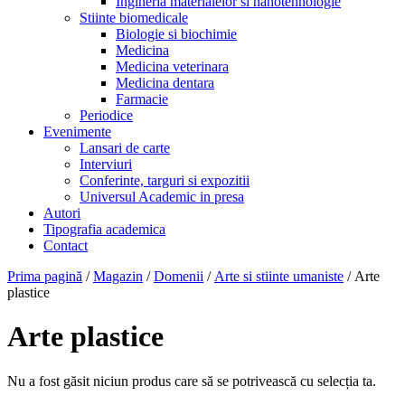
Ingineria materialelor si nanotehnologie
Stiinte biomedicale
Biologie si biochimie
Medicina
Medicina veterinara
Medicina dentara
Farmacie
Periodice
Evenimente
Lansari de carte
Interviuri
Conferinte, targuri si expozitii
Universul Academic in presa
Autori
Tipografia academica
Contact
Prima pagină
/
Magazin
/
Domenii
/
Arte si stiinte umaniste
/ Arte
plastice
Arte plastice
Nu a fost găsit niciun produs care să se potrivească cu selecția ta.