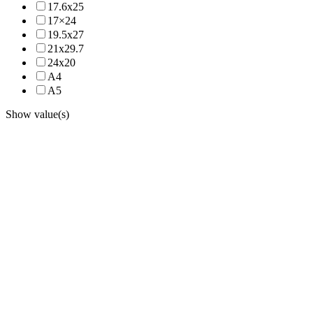
17.6x25
17×24
19.5x27
21x29.7
24x20
A4
A5
Show value(s)