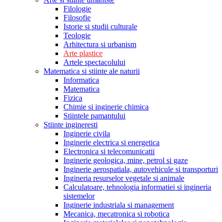
Filologie
Filosofie
Istorie si studii culturale
Teologie
Arhitectura si urbanism
Arte plastice
Artele spectacolului
Matematica si stiinte ale naturii
Informatica
Matematica
Fizica
Chimie si inginerie chimica
Stiintele pamantului
Stiinte ingineresti
Inginerie civila
Inginerie electrica si energetica
Electronica si telecomunicatii
Inginerie geologica, mine, petrol si gaze
Inginerie aerospatiala, autovehicule si transporturi
Ingineria resurselor vegetale si animale
Calculatoare, tehnologia informatiei si ingineria
sistemelor
Inginerie industriala si management
Mecanica, mecatronica si robotica