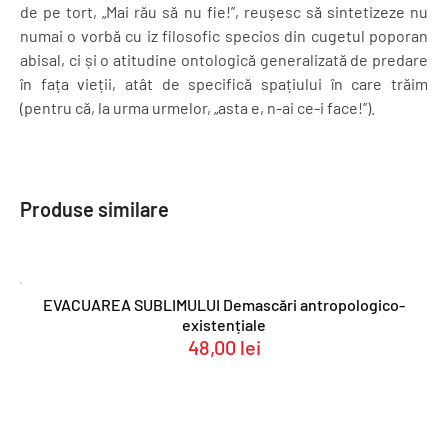
de pe tort, „Mai rău să nu fie!”, reușesc să sintetizeze nu
numai o vorbă cu iz filosofic specios din cugetul poporan
abisal, ci și o atitudine ontologică generalizată de predare
în fața vieții, atât de specifică spațiului în care trăim
(pentru că, la urma urmelor, „asta e, n-ai ce-i face!”).
Produse similare
EVACUAREA SUBLIMULUI Demascări antropologico-
existențiale
48,00
lei