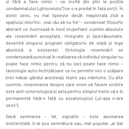
și fără a face nimic – ce invită din plin la poziția
condamnatului („ghiocelului”) ce s-a predat în fața sorții. În
acest sens, nu mai lipsește decât magistrala zisă a
spațiului mioritic: „mai rău să nu fie” – condensat filosofic
aberant ce ilustrează în mod stupefiant culmile absolute
ale resemnării acceptate, integrate și (auto)asumate,
devenită singurul program obligatoriu de viață și lege
absolută a existenței. Ontologia resemnării se
condensează punctual în realizarea că individul singular nu
poate face nimic pentru că nu (se) poate face nimic –
tautologie auto-închizătoare ce nu permite nici o scăpare
(nici măcar gândul acesteia), ieșire sau mântuire. Cu alte
cuvinte, resemnarea despre care vrem să facem vorbire
este anti-soteriologică și asta pentru simplul motiv că e în
permanență față-n față cu escatologicul („și-așa n-are
sens”).
Dacă semnarea – lat. signatio – este asumarea
existențială, ți-ai pus semnătura sau, mai popular, „ai dat