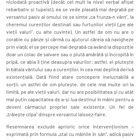
niciodată proactivă (decât cel mult la nivel verbal afișat
rebarbativ și tupeist), ea se vede plasată mai degrabă pe
versantul pasiv al omului ce se simte „ca frunza-n vânt”, la
cheremul curenților destinali sau furtunilor vieții („pe ale
vieții valuri”, cu alte cuvinte). Un astfel de om nu are o
corabie cu pânze și cârmă cu ajutorul căreia să navigheze
prin viață; el se percepe mai degrabă ca având la dispoziție
doar un colac de salvare sau o plută amărâtă și încropită în
pripă, ce abia îl ține deasupra valurilor; astfel, el plutește
în bătaia vântului sau a curenților, în cea mai deplină derivă
existențială. Dată fiind atare concepere ineluctabilă a
sorții, un astfel de om plutește, de cele mai multe ori la
limită, pe ale vieții valuri, dar nu are posibilitatea și cu atât
mai puțin capacitatea de a-și lua destinul în mâini pentru a
deveni cârmaciul propriei sale existențe. Un fel de
„trăiește clipa” dinspre versantul laissez-faire.
Resemnarea exclude aprioric orice intervenționism –
exprimată prin formula „stai cu mâinile în sân”, adică pasiv