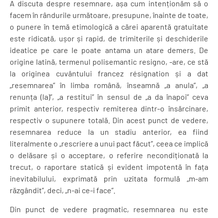
A discuta despre resemnare, așa cum intenționăm să o
facem în rândurile următoare, presupune, înainte de toate,
o punere în temă etimologică a cărei aparentă gratuitate
este ridicată, ușor și rapid, de trimiterile și deschiderile
ideatice pe care le poate antama un atare demers. De
origine latină, termenul polisemantic resigno, -are, ce stă
la originea cuvântului francez résignation și a dat
„resemnarea” în limba română, înseamnă „a anula”, „a
renunța (la)”, „a restitui” în sensul de „a da înapoi” ceva
primit anterior, respectiv remiterea dintr-o însărcinare,
respectiv o supunere totală. Din acest punct de vedere,
resemnarea reduce la un stadiu anterior, ea fiind
literalmente o „rescriere a unui pact făcut”, ceea ce implică
o delăsare și o acceptare, o referire necondiționată la
trecut, o raportare statică și evident impotentă în fața
inevitabilului, exprimată prin uzitata formulă „m-am
răzgândit”, deci, „n-ai ce-i face”.
Din punct de vedere pragmatic, resemnarea nu este