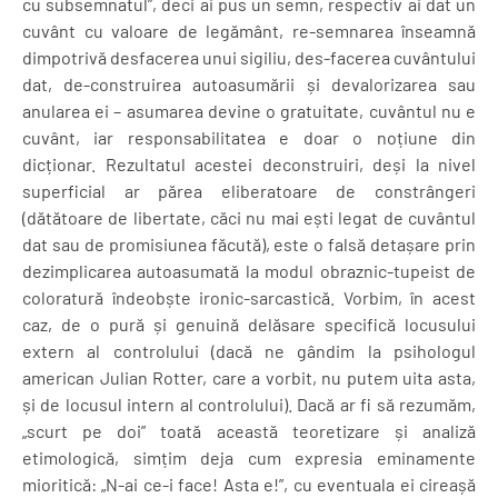
cu subsemnatul”, deci ai pus un semn, respectiv ai dat un
cuvânt cu valoare de legământ, re-semnarea înseamnă
dimpotrivă desfacerea unui sigiliu, des-facerea cuvântului
dat, de-construirea autoasumării și devalorizarea sau
anularea ei – asumarea devine o gratuitate, cuvântul nu e
cuvânt, iar responsabilitatea e doar o noțiune din
dicționar. Rezultatul acestei deconstruiri, deși la nivel
superficial ar părea eliberatoare de constrângeri
(dătătoare de libertate, căci nu mai ești legat de cuvântul
dat sau de promisiunea făcută), este o falsă detașare prin
dezimplicarea autoasumată la modul obraznic-tupeist de
coloratură îndeobște ironic-sarcastică. Vorbim, în acest
caz, de o pură și genuină delăsare specifică locusului
extern al controlului (dacă ne gândim la psihologul
american Julian Rotter, care a vorbit, nu putem uita asta,
și de locusul intern al controlului). Dacă ar fi să rezumăm,
„scurt pe doi” toată această teoretizare și analiză
etimologică, simțim deja cum expresia eminamente
mioritică: „N-ai ce-i face! Asta e!”, cu eventuala ei cireașă