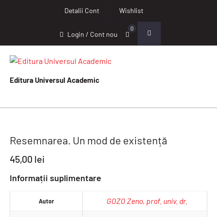
Detalii Cont
Wishlist
0
Login / Cont nou
Editura Universul Academic
Resemnarea. Un mod de existență
45,00
lei
Informații suplimentare
GOZO Zeno, prof. univ. dr.
Autor