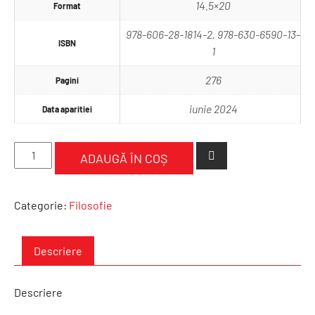
14.5×20
Format
978-606-28-1814-2, 978-630-6590-13-
ISBN
1
276
Pagini
iunie 2024
Data aparitiei
Cantitate
ADAUGĂ ÎN COȘ
Resemnarea.
Un
mod
Categorie:
Filosofie
de
existență
Descriere
Descriere