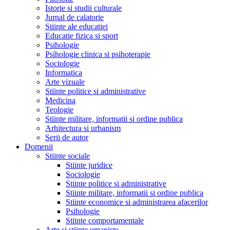
Istorie si studii culturale
Jurnal de calatorie
Stiinte ale educatiei
Educatie fizica si sport
Psihologie
Psihologie clinica si psihoterapie
Sociologie
Informatica
Arte vizuale
Stiinte politice si administrative
Medicina
Teologie
Stiinte militare, informatii si ordine publica
Arhitectura si urbanism
Serii de autor
Domenii
Stiinte sociale
Stiinte juridice
Sociologie
Stiinte politice si administrative
Stiinte militare, informatii si ordine publica
Stiinte economice si administrarea afacerilor
Psihologie
Stiinte comportamentale
Arte si stiinte umaniste