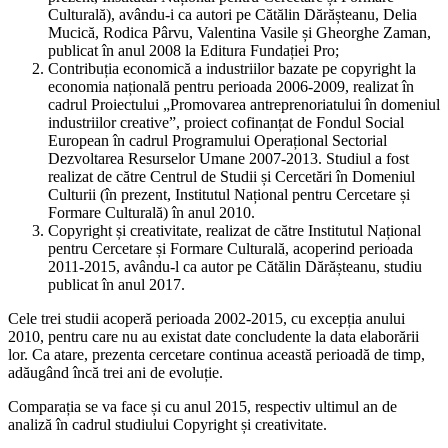
Culturală), avându-i ca autori pe Cătălin Dărășteanu, Delia
Mucică, Rodica Pârvu, Valentina Vasile și Gheorghe Zaman,
publicat în anul 2008 la Editura Fundației Pro;
Contribuția economică a industriilor bazate pe copyright la
economia națională pentru perioada 2006-2009, realizat în
cadrul Proiectului „Promovarea antreprenoriatului în domeniul
industriilor creative”, proiect cofinanțat de Fondul Social
European în cadrul Programului Operațional Sectorial
Dezvoltarea Resurselor Umane 2007-2013. Studiul a fost
realizat de către Centrul de Studii și Cercetări în Domeniul
Culturii (în prezent, Institutul Național pentru Cercetare și
Formare Culturală) în anul 2010.
Copyright și creativitate, realizat de către Institutul Național
pentru Cercetare și Formare Culturală, acoperind perioada
2011-2015, avându-l ca autor pe Cătălin Dărășteanu, studiu
publicat în anul 2017.
Cele trei studii acoperă perioada 2002-2015, cu excepția anului
2010, pentru care nu au existat date concludente la data elaborării
lor. Ca atare, prezenta cercetare continua această perioadă de timp,
adăugând încă trei ani de evoluție.
Comparația se va face și cu anul 2015, respectiv ultimul an de
analiză în cadrul studiului Copyright și creativitate.