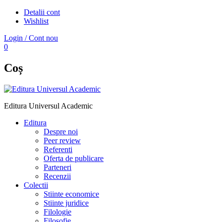
Detalii cont
Wishlist
Login / Cont nou
0
Coș
Editura Universul Academic
Editura
Despre noi
Peer review
Referenti
Oferta de publicare
Parteneri
Recenzii
Colectii
Stiinte economice
Stiinte juridice
Filologie
Filosofie