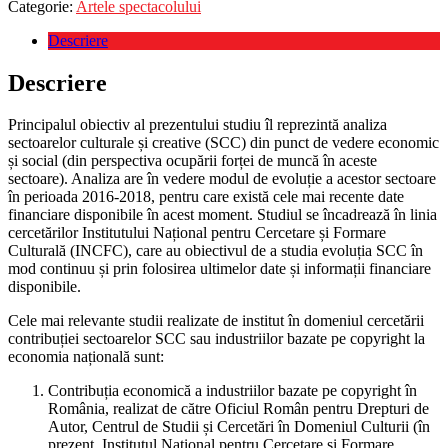
Categorie:
Artele spectacolului
Descriere
Descriere
Principalul obiectiv al prezentului studiu îl reprezintă analiza
sectoarelor culturale și creative (SCC) din punct de vedere economic
și social (din perspectiva ocupării forței de muncă în aceste
sectoare). Analiza are în vedere modul de evoluție a acestor sectoare
în perioada 2016-2018, pentru care există cele mai recente date
financiare disponibile în acest moment. Studiul se încadrează în linia
cercetărilor Institutului Național pentru Cercetare și Formare
Culturală (INCFC), care au obiectivul de a studia evoluția SCC în
mod continuu și prin folosirea ultimelor date și informații financiare
disponibile.
Cele mai relevante studii realizate de institut în domeniul cercetării
contribuției sectoarelor SCC sau industriilor bazate pe copyright la
economia națională sunt:
Contribuția economică a industriilor bazate pe copyright în
România, realizat de către Oficiul Român pentru Drepturi de
Autor, Centrul de Studii și Cercetări în Domeniul Culturii (în
prezent, Institutul Național pentru Cercetare și Formare