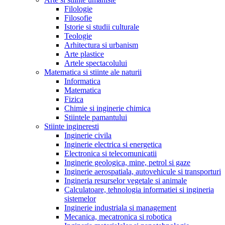
Filologie
Filosofie
Istorie si studii culturale
Teologie
Arhitectura si urbanism
Arte plastice
Artele spectacolului
Matematica si stiinte ale naturii
Informatica
Matematica
Fizica
Chimie si inginerie chimica
Stiintele pamantului
Stiinte ingineresti
Inginerie civila
Inginerie electrica si energetica
Electronica si telecomunicatii
Inginerie geologica, mine, petrol si gaze
Inginerie aerospatiala, autovehicule si transporturi
Ingineria resurselor vegetale si animale
Calculatoare, tehnologia informatiei si ingineria
sistemelor
Inginerie industriala si management
Mecanica, mecatronica si robotica