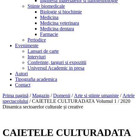
Ingineria materialelor si nanotehnologie
Stiinte biomedicale
Biologie si biochimie
Medicina
Medicina veterinara
Medicina dentara
Farmacie
Periodice
Evenimente
Lansari de carte
Interviuri
Conferinte, targuri si expozitii
Universul Academic in presa
Autori
Tipografia academica
Contact
Prima pagină
/
Magazin
/
Domenii
/
Arte si stiinte umaniste
/
Artele
spectacolului
/ CAIETELE CULTURADATA Volumul 1 / 2020
Dinamica sectoarelor culturale și creative
CAIETELE CULTURADATA