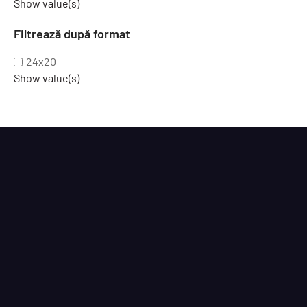
Show value(s)
Filtrează după format
24x20
Show value(s)