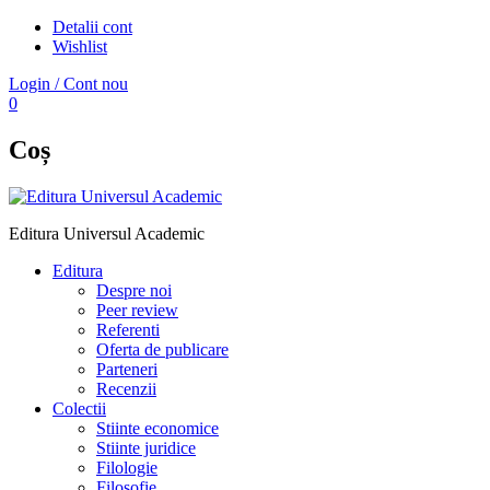
Detalii cont
Wishlist
Login / Cont nou
0
Coș
Editura Universul Academic
Editura
Despre noi
Peer review
Referenti
Oferta de publicare
Parteneri
Recenzii
Colectii
Stiinte economice
Stiinte juridice
Filologie
Filosofie