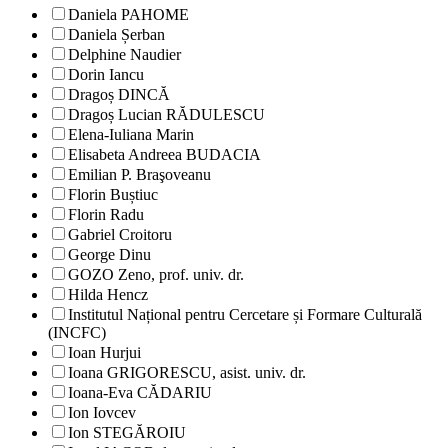
Daniela PAHOME
Daniela Șerban
Delphine Naudier
Dorin Iancu
Dragoș DINCĂ
Dragoș Lucian RĂDULESCU
Elena-Iuliana Marin
Elisabeta Andreea BUDACIA
Emilian P. Braşoveanu
Florin Buștiuc
Florin Radu
Gabriel Croitoru
George Dinu
GOZO Zeno, prof. univ. dr.
Hilda Hencz
Institutul Național pentru Cercetare și Formare Culturală
(INCFC)
Ioan Hurjui
Ioana GRIGORESCU, asist. univ. dr.
Ioana-Eva CĂDARIU
Ion Iovcev
Ion STEGĂROIU