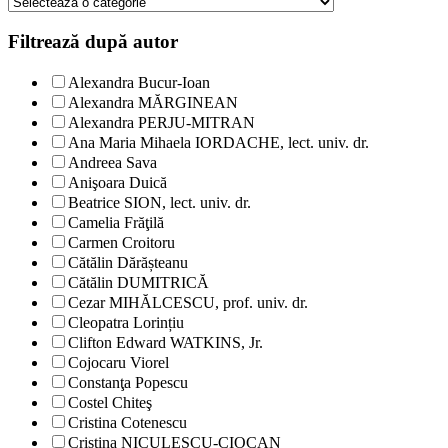
Filtrează după autor
Alexandra Bucur-Ioan
Alexandra MĂRGINEAN
Alexandra PERJU-MITRAN
Ana Maria Mihaela IORDACHE, lect. univ. dr.
Andreea Sava
Anişoara Duică
Beatrice SION, lect. univ. dr.
Camelia Frăţilă
Carmen Croitoru
Cătălin Dărășteanu
Cătălin DUMITRICĂ
Cezar MIHĂLCESCU, prof. univ. dr.
Cleopatra Lorințiu
Clifton Edward WATKINS, Jr.
Cojocaru Viorel
Constanţa Popescu
Costel Chiteş
Cristina Cotenescu
Cristina NICULESCU-CIOCAN