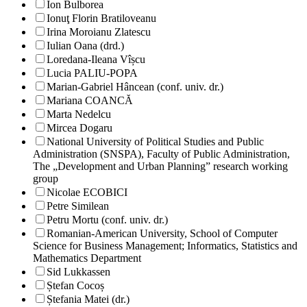
Ion Bulborea
Ionuţ Florin Bratiloveanu
Irina Moroianu Zlatescu
Iulian Oana (drd.)
Loredana-Ileana Vîșcu
Lucia PALIU-POPA
Marian-Gabriel Hâncean (conf. univ. dr.)
Mariana COANCĂ
Marta Nedelcu
Mircea Dogaru
National University of Political Studies and Public
Administration (SNSPA), Faculty of Public Administration,
The „Development and Urban Planning” research working
group
Nicolae ECOBICI
Petre Similean
Petru Mortu (conf. univ. dr.)
Romanian-American University, School of Computer
Science for Business Management; Informatics, Statistics and
Mathematics Department
Sid Lukkassen
Ștefan Cocoș
Ștefania Matei (dr.)