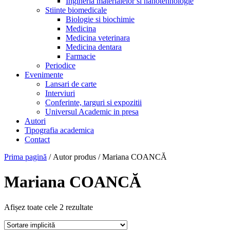
Ingineria materialelor si nanotehnologie
Stiinte biomedicale
Biologie si biochimie
Medicina
Medicina veterinara
Medicina dentara
Farmacie
Periodice
Evenimente
Lansari de carte
Interviuri
Conferinte, targuri si expozitii
Universul Academic in presa
Autori
Tipografia academica
Contact
Prima pagină
/ Autor produs / Mariana COANCĂ
Mariana COANCĂ
Afișez toate cele 2 rezultate