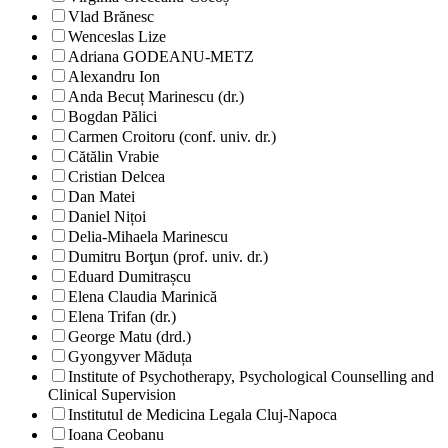
Vlad Brănesc
Wenceslas Lize
Adriana GODEANU-METZ
Alexandru Ion
Anda Becuț Marinescu (dr.)
Bogdan Pălici
Carmen Croitoru (conf. univ. dr.)
Cătălin Vrabie
Cristian Delcea
Dan Matei
Daniel Nițoi
Delia-Mihaela Marinescu
Dumitru Borţun (prof. univ. dr.)
Eduard Dumitrașcu
Elena Claudia Marinică
Elena Trifan (dr.)
George Matu (drd.)
Gyongyver Măduța
Institute of Psychotherapy, Psychological Counselling and
Clinical Supervision
Institutul de Medicina Legala Cluj-Napoca
Ioana Ceobanu