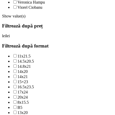
Veronica Hampu
Viorel Ciobanu
Show value(s)
Filtrează după preț
lei
lei
Filtrează după format
11x21.5
14.5x20.5
14.8x21
14x20
14x21
15×23
16.5x23.5
17x24
20x24
8x15.5
B5
13x20