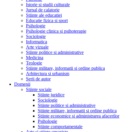
Istorie si studii culturale
Jurnal de calatorie
Stiinte ale educatiei
Educatie fizica si sport
Psihologie
Psihologie clinica si psihoterapie
Sociologie
Informatica
Arte vizuale
Stiinte politice si administrative
Medicina
Teologie
Stiinte militare, informatii si ordine publica
Arhitectura si urbanism
Serii de autor
Domenii
Stiinte sociale
Stiinte juridice
Sociologie
Stiinte politice si administrative
Stiinte militare, informatii si ordine publica
Stiinte economice si administrarea afacerilor
Psihologie
Stiinte comportamentale
Arte si stiinte umaniste