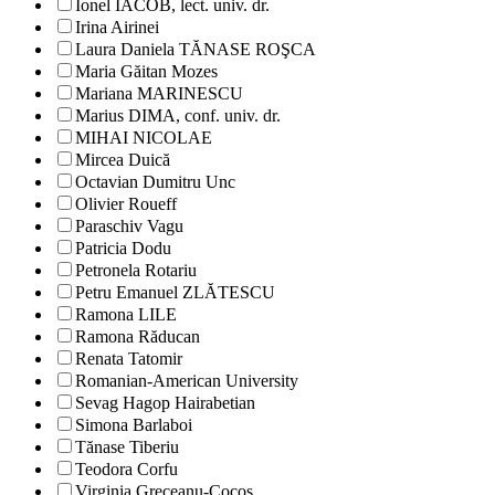
Ionel IACOB, lect. univ. dr.
Irina Airinei
Laura Daniela TĂNASE ROŞCA
Maria Găitan Mozes
Mariana MARINESCU
Marius DIMA, conf. univ. dr.
MIHAI NICOLAE
Mircea Duică
Octavian Dumitru Unc
Olivier Roueff
Paraschiv Vagu
Patricia Dodu
Petronela Rotariu
Petru Emanuel ZLĂTESCU
Ramona LILE
Ramona Răducan
Renata Tatomir
Romanian-American University
Sevag Hagop Hairabetian
Simona Barlaboi
Tănase Tiberiu
Teodora Corfu
Virginia Greceanu-Cocoș