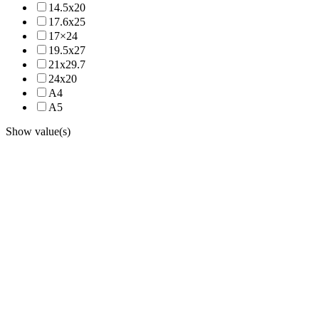
14.5x20
17.6x25
17×24
19.5x27
21x29.7
24x20
A4
A5
Show value(s)