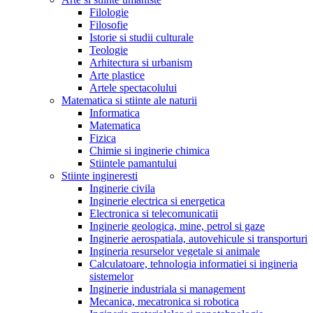
Filologie
Filosofie
Istorie si studii culturale
Teologie
Arhitectura si urbanism
Arte plastice
Artele spectacolului
Matematica si stiinte ale naturii
Informatica
Matematica
Fizica
Chimie si inginerie chimica
Stiintele pamantului
Stiinte ingineresti
Inginerie civila
Inginerie electrica si energetica
Electronica si telecomunicatii
Inginerie geologica, mine, petrol si gaze
Inginerie aerospatiala, autovehicule si transporturi
Ingineria resurselor vegetale si animale
Calculatoare, tehnologia informatiei si ingineria
sistemelor
Inginerie industriala si management
Mecanica, mecatronica si robotica