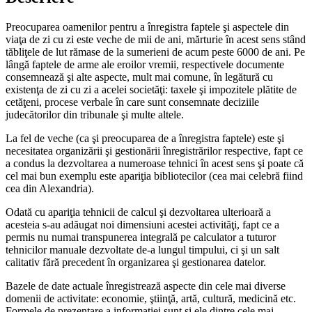
Preocuparea oamenilor pentru a înregistra faptele şi aspectele din
viaţa de zi cu zi este veche de mii de ani, mărturie în acest sens stând
tăbliţele de lut rămase de la sumerieni de acum peste 6000 de ani. Pe
lângă faptele de arme ale eroilor vremii, respectivele documente
consemnează şi alte aspecte, mult mai comune, în legătură cu
existenţa de zi cu zi a acelei societăţi: taxele şi impozitele plătite de
cetăţeni, procese verbale în care sunt consemnate deciziile
judecătorilor din tribunale şi multe altele.
La fel de veche (ca şi preocuparea de a înregistra faptele) este şi
necesitatea organizării şi gestionării înregistrărilor respective, fapt ce
a condus la dezvoltarea a numeroase tehnici în acest sens şi poate că
cel mai bun exemplu este apariţia bibliotecilor (cea mai celebră fiind
cea din Alexandria).
Odată cu apariţia tehnicii de calcul şi dezvoltarea ulterioară a
acesteia s-au adăugat noi dimensiuni acestei activităţi, fapt ce a
permis nu numai transpunerea integrală pe calculator a tuturor
tehnicilor manuale dezvoltate de-a lungul timpului, ci şi un salt
calitativ fără precedent în organizarea şi gestionarea datelor.
Bazele de date actuale înregistrează aspecte din cele mai diverse
domenii de activitate: economie, ştiinţă, artă, cultură, medicină etc.
Formele de prezentare a informaţiei sunt şi ele dintre cele mai