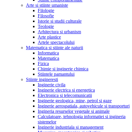
Arte si stiinte umaniste
Filologie
Filosofie
Istorie si studii culturale
Teologie
Arhitectura si urbanism
Arte plastice
Artele spectacolului
Matematica si stiinte ale naturii
Informatica
Matematica
Fizica
Chimie si inginerie chimica
Stiintele pamantului
Stiinte ingineresti
Inginerie civila
Inginerie electrica si energetica
Electronica si telecomunicatii
Inginerie geologica, mine, petrol si gaze
Inginerie aerospatiala, autovehicule si transporturi
Ingineria resurselor vegetale si animale
Calculatoare, tehnologia informatiei si ingineria
sistemelor
Inginerie industriala si management