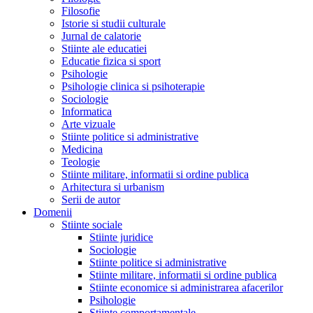
Filosofie
Istorie si studii culturale
Jurnal de calatorie
Stiinte ale educatiei
Educatie fizica si sport
Psihologie
Psihologie clinica si psihoterapie
Sociologie
Informatica
Arte vizuale
Stiinte politice si administrative
Medicina
Teologie
Stiinte militare, informatii si ordine publica
Arhitectura si urbanism
Serii de autor
Domenii
Stiinte sociale
Stiinte juridice
Sociologie
Stiinte politice si administrative
Stiinte militare, informatii si ordine publica
Stiinte economice si administrarea afacerilor
Psihologie
Stiinte comportamentale