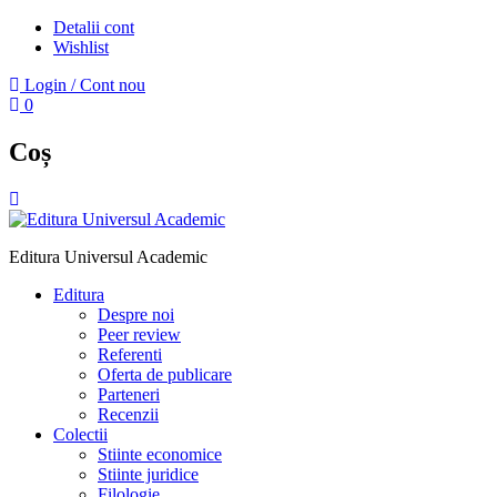
Detalii cont
Wishlist
Login / Cont nou
0
Coș
Editura Universul Academic
Editura
Despre noi
Peer review
Referenti
Oferta de publicare
Parteneri
Recenzii
Colectii
Stiinte economice
Stiinte juridice
Filologie