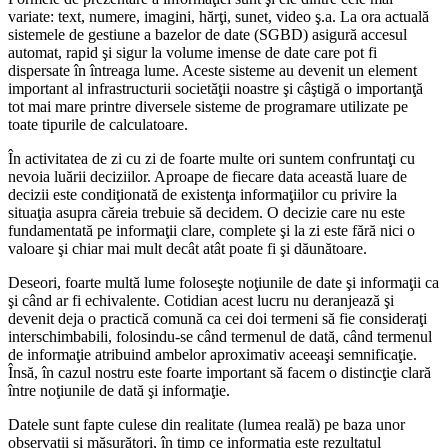
variate: text, numere, imagini, hărţi, sunet, video ş.a. La ora actuală
sistemele de gestiune a bazelor de date (SGBD) asigură accesul
automat, rapid şi sigur la volume imense de date care pot fi
dispersate în întreaga lume. Aceste sisteme au devenit un element
important al infrastructurii societăţii noastre şi câştigă o importanţă
tot mai mare printre diversele sisteme de programare utilizate pe
toate tipurile de calculatoare.
În activitatea de zi cu zi de foarte multe ori suntem confruntaţi cu
nevoia luării deciziilor. Aproape de fiecare data această luare de
decizii este condiţionată de existenţa informaţiilor cu privire la
situaţia asupra căreia trebuie să decidem. O decizie care nu este
fundamentată pe informaţii clare, complete şi la zi este fără nici o
valoare şi chiar mai mult decât atât poate fi şi dăunătoare.
Deseori, foarte multă lume foloseşte noţiunile de date şi informaţii ca
şi când ar fi echivalente. Cotidian acest lucru nu deranjează şi
devenit deja o practică comună ca cei doi termeni să fie consideraţi
interschimbabili, folosindu-se când termenul de dată, când termenul
de informaţie atribuind ambelor aproximativ aceeaşi semnificaţie.
Însă, în cazul nostru este foarte important să facem o distincţie clară
între noţiunile de dată şi informaţie.
Datele sunt fapte culese din realitate (lumea reală) pe baza unor
observaţii şi măsurători, în timp ce informaţia este rezultatul