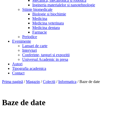
Mecanica, mecatronica si robotica
Ingineria materialelor si nanotehnologie
Stiinte biomedicale
Biologie si biochimie
Medicina
Medicina veterinara
Medicina dentara
Farmacie
Periodice
Evenimente
Lansari de carte
Interviuri
Conferinte, targuri si expozitii
Universul Academic in presa
Autori
Tipografia academica
Contact
Prima pagină
/
Magazin
/
Colectii
/
Informatica
/ Baze de date
Baze de date