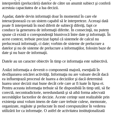
interpretării (prelucrării) datelor de către un anumit subiect şi conferă
acestuia capacitatea de a lua decizii.
Aşadar, datele devin informaţii doar în momentul în care ele
interacţionează cu un sistem capabil să le interpreteze. Aceeaşi dată
poate fi interpretată în mod diferit de subiecţi diferiţi, fapt ce
conduce la generarea de informaţii diferite. În consecinţă, nu putem
spune că există o corespondenţă biunivocă între date şi informaţii. În
acest context, trebuie precizat faptul că sistemele de calcul nu
prelucrează informaţii, ci date; vorbim de sisteme de prelucrare a
datelor şi nu de sisteme de prelucrare a informaţiilor, folosim baze de
date şi nu baze de informaţii.
Datele au un caracter obiectiv în timp ce informaţia este subiectivă.
Astăzi informaţia a devenit o componentă majoră, esenţială în
desfăşurarea oricărei activităţi. Informaţia nu are valoare decât dacă
ea influenţează procesul de luarea a deciziilor şi dacă determină
luarea unor decizii mai bune decât cele care ar fi luate în lipsa ei.
Pentru aceasta informaţia trebuie să fie disponibilă în timp util, să fie
corectă, necontradictorie, neredundantă şi să aibă forma adecvată
necesităţilor factorilor de decizie. Aceste cerinţe sunt realizabile prin
existenţa unui volum imens de date care trebuie culese, memorate,
organizate, regăsite şi prelucrate în mod corespunzător în vederea
utilizării lor ca informaţie. O astfel de activitatea instituţionalizată