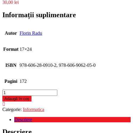
30,00
lei
Informații suplimentare
Autor
Florin Radu
Format
17×24
ISBN
978-606-28-0910-2, 978-606-9062-05-0
Pagini
172
Cantitate
Baze
Adaugă în coș
de
date
Categorie:
Informatica
Descriere
Descriere