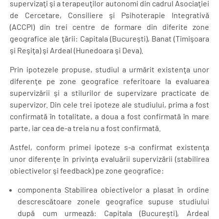
supervizaţi şi a terapeuţilor autonomi din cadrul Asociaţiei
de Cercetare, Consiliere şi Psihoterapie Integrativă
(ACCPI) din trei centre de formare din diferite zone
geografice ale ţării: Capitala (Bucureşti), Banat (Timişoara
şi Reşiţa) şi Ardeal (Hunedoara şi Deva).
Prin ipotezele propuse, studiul a urmărit existenţa unor
diferenţe pe zone
geografice referitoare la evaluarea
supervizării şi a stilurilor de supervizare practicate
de
supervizor. Din cele trei ipoteze ale studiului, prima a fost
confirmată în totalitate,
a doua a fost confirmată în mare
parte, iar cea de-a treia nu a fost confirmată.
Astfel, conform primei ipoteze s-a confirmat existenţa
unor diferenţe în privinţa evaluării supervizării (stabilirea
obiectivelor şi feedback) pe zone geografice:
componenta Stabilirea obiectivelor a plasat în ordine
descrescătoare
zonele geografice supuse studiului
după cum urmează: Capitala (Bucureşti),
Ardeal