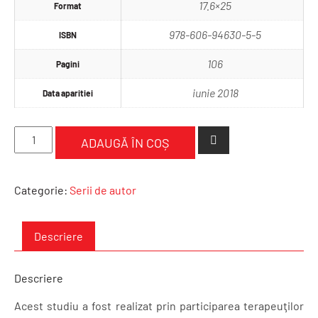
17.6×25
Format
978-606-94630-5-5
ISBN
106
Pagini
iunie 2018
Data aparitiei
Cantitate
ADAUGĂ ÎN COȘ
Modelul
integrativ
strategic
Categorie:
Serii de autor
de
supervizare
Descriere
Descriere
Acest studiu a fost realizat prin participarea terapeuţilor