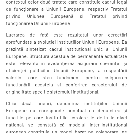
contextul celor două tratate care constituie cadrul legal
de funcționare a Uniunii Europene, respectiv Tratatul
privind Uniunea Europeană și Tratatul privind
funcționarea Uniunii Europene.
Lucrarea de față este rezultatul unor cercetări
aprofundate a evoluției instituțiilor Uniunii Europene. Ea
prezintă sintetizat cadrul instituțional unic al Uniunii
Europene. Structura acestuia de permanentă actualitate
este relevantă în evidențierea asigurării coerenței și
eficienței politicilor Uniunii Europene, a respectării
valorilor care stau fundament pentru asigurarea
funcționării acesteia și conferirea caracterului de
originalitate specific sistemului instituțional.
Chiar dacă, uneori, denumirea instituțiilor Uniunii
Europene nu corespunde punctual cu denumirea și
funcțiile pe care instituțiile corolare le dețin la nivel
național, se constată că modelul inter-instituțional
european constituie un model bazat pe colaborare, pe