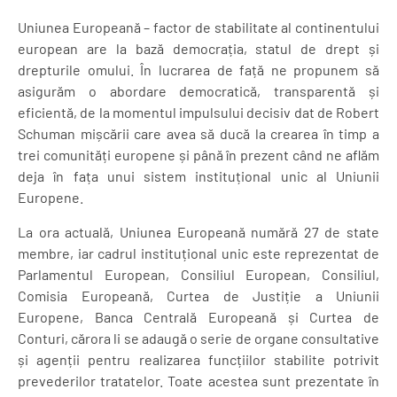
Uniunea Europeană – factor de stabilitate al continentului
european are la bază democrația, statul de drept și
drepturile omului. În lucrarea de față ne propunem să
asigurăm o abordare democratică, transparentă și
eficientă, de la momentul impulsului decisiv dat de Robert
Schuman mișcării care avea să ducă la crearea în timp a
trei comunități europene și până în prezent când ne aflăm
deja în fața unui sistem instituțional unic al Uniunii
Europene.
La ora actuală, Uniunea Europeană numără 27 de state
membre, iar cadrul instituțional unic este reprezentat de
Parlamentul European, Consiliul European, Consiliul,
Comisia Europeană, Curtea de Justiție a Uniunii
Europene, Banca Centrală Europeană și Curtea de
Conturi, cărora li se adaugă o serie de organe consultative
și agenții pentru realizarea funcțiilor stabilite potrivit
prevederilor tratatelor. Toate acestea sunt prezentate în