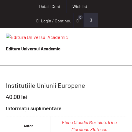
Detalii Cont
Wishlist
0
Login / Cont nou
Editura Universul Academic
Instituțiile Uniunii Europene
40,00
lei
Informații suplimentare
Elena Claudia Marinică
,
Irina
Autor
Moroianu Zlatescu