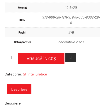
14.5×20
Format
978-606-28-1211-9, 978-606-9062-29-
ISBN
6
276
Pagini
decembrie 2020
Data aparitiei
Cantitate
ADAUGĂ ÎN COȘ
Instituțiile
Uniunii
Europene
Categorie:
Stiinte juridice
Descriere
Descriere