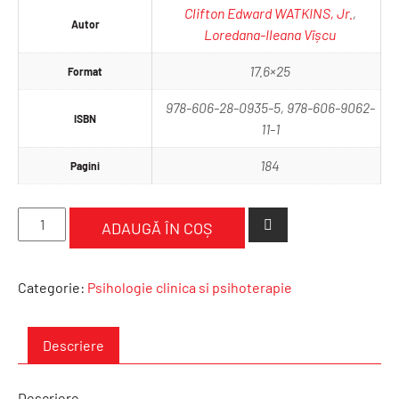
Clifton Edward WATKINS, Jr.
,
Autor
Loredana-Ileana Vîșcu
17.6×25
Format
978-606-28-0935-5, 978-606-9062-
ISBN
11-1
184
Pagini
Cantitate
ADAUGĂ ÎN COȘ
Metode
şi
tehnici
Categorie:
Psihologie clinica si psihoterapie
de
intervenţie
în
Descriere
consilierea
şi
Descriere