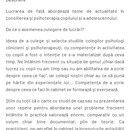
psihoterapia
copilului
Lucrarea de față abordează teme de actualitate în
şi
consilierea şi psihoterapia copilului şi a adolescentului.
adolescentului
De ce o asemenea culegere de lucrări?
Ideea de a culege şi selecta studiile colegilor psihologi
clinicieni şi psihoterapeuţi, cu competenţe în activitatea
cu copiii a fost o intenţie ce s-a materializat după ceva
timp. Ne întâlnim frecvent cu situaţia de genul „chiar dacă
lucrez cu copii nu am timp sau nu am abilitatea de a scrie
despre ceea ce fac”, iar colegii noştri chiar au ce să pună
pe hârtie din experienţele lor… Competenţa de a scrie
despre ceea ce faci în cabinet se formează şi exersează.
Ştim cu toţii că o carte cu studii de caz sau cu prezentarea
unor repere pentru abordarea unei probleme frecvent
întâlnite în practică valorează enorm, comparativ cu un
volum chiar bine documentat, plin de teorie. Ca
practicieni, ne-am aflat în cabinet la începuturile activităţii