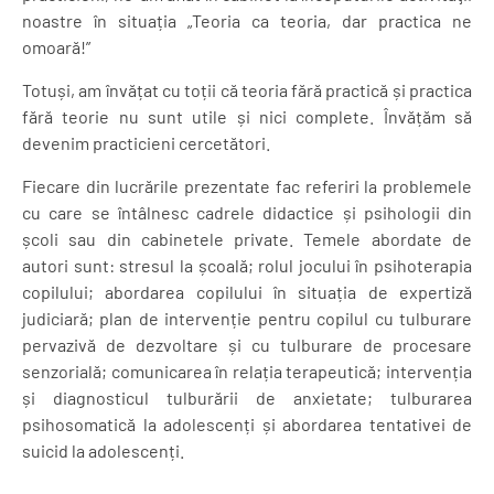
noastre în situația „Teoria ca teoria, dar practica ne
omoară!”
Totuși, am învățat cu toții că teoria fără practică și practica
fără teorie nu sunt utile și nici complete. Învățăm să
devenim practicieni cercetători.
Fiecare din lucrările prezentate fac referiri la problemele
cu care se întâlnesc cadrele didactice și psihologii din
școli sau din cabinetele private. Temele abordate de
autori sunt: stresul la școală; rolul jocului în psihoterapia
copilului; abordarea copilului în situația de expertiză
judiciară; plan de intervenție pentru copilul cu tulburare
pervazivă de dezvoltare și cu tulburare de procesare
senzorială; comunicarea în relația terapeutică; intervenția
și diagnosticul tulburării de anxietate; tulburarea
psihosomatică la adolescenți și abordarea tentativei de
suicid la adolescenți.