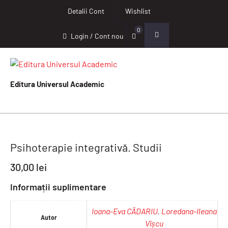
Detalii Cont
Wishlist
0
Login / Cont nou
Editura Universul Academic
Psihoterapie integrativă. Studii
30,00
lei
Informații suplimentare
Ioana-Eva CĂDARIU
,
Loredana-Ileana
Autor
Vîșcu