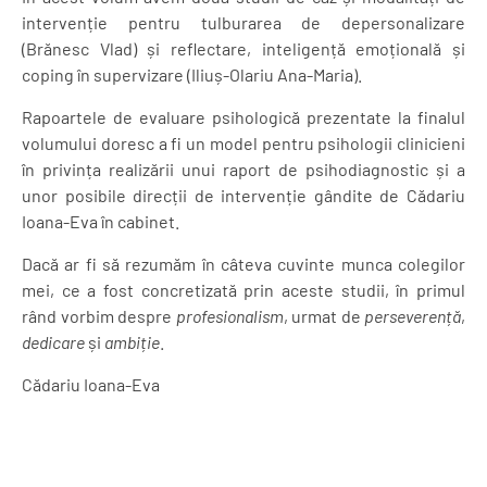
intervenție pentru tulburarea de depersonalizare
(Brănesc Vlad) și reflectare, inteligență emoțională și
coping în supervizare (Iliuș-Olariu Ana-Maria).
Rapoartele de evaluare psihologică prezentate la finalul
volumului doresc a fi un model pentru psihologii clinicieni
în privința realizării unui raport de psihodiagnostic și a
unor posibile direcții de intervenție gândite de Cădariu
Ioana-Eva în cabinet.
Dacă ar fi să rezumăm în câteva cuvinte munca colegilor
mei, ce a fost concretizată prin aceste studii, în primul
rând vorbim despre
profesionalism
, urmat de
perseverență
,
dedicare
și
ambiție
.
Cădariu Ioana-Eva