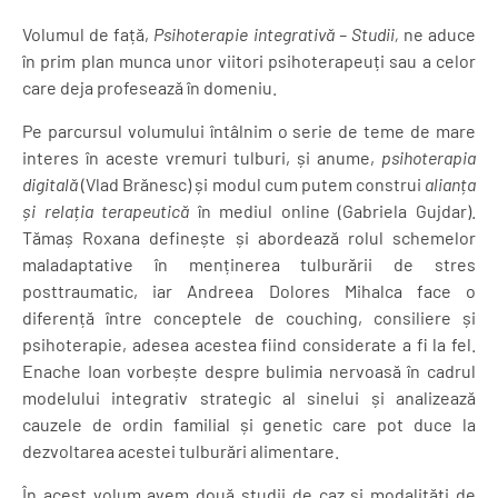
Volumul de față,
Psihoterapie integrativă – Studii,
ne aduce
în prim plan munca unor viitori psihoterapeuți sau a celor
care deja profesează în domeniu.
Pe parcursul volumului întâlnim o serie de teme de mare
interes în aceste vremuri tulburi, și anume,
psihoterapia
digitală
(Vlad Brănesc) și modul cum putem construi
alianța
și relația terapeutică
în mediul online (Gabriela Gujdar).
Tămaș Roxana definește și abordează rolul schemelor
maladaptative în menținerea tulburării de stres
posttraumatic, iar Andreea Dolores Mihalca face o
diferență între conceptele de couching, consiliere și
psihoterapie, adesea acestea fiind considerate a fi la fel.
Enache Ioan vorbește despre bulimia nervoasă în cadrul
modelului integrativ strategic al sinelui și analizează
cauzele de ordin familial și genetic care pot duce la
dezvoltarea acestei tulburări alimentare.
În acest volum avem două studii de caz și modalități de