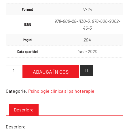
17×24
Format
978-606-28-1130-3, 978-606-9062-
ISBN
46-3
204
Pagini
iunie 2020
Data aparitiei
Cantitate
ADAUGĂ ÎN COȘ
Psihoterapie
integrativă.
Studii
Categorie:
Psihologie clinica si psihoterapie
Descriere
Descriere