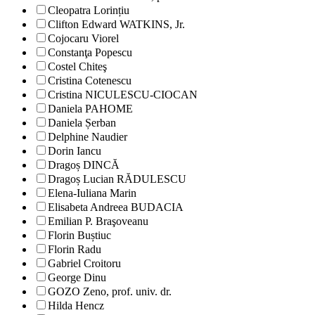
Cleopatra Lorințiu
Clifton Edward WATKINS, Jr.
Cojocaru Viorel
Constanţa Popescu
Costel Chiteş
Cristina Cotenescu
Cristina NICULESCU-CIOCAN
Daniela PAHOME
Daniela Șerban
Delphine Naudier
Dorin Iancu
Dragoș DINCĂ
Dragoș Lucian RĂDULESCU
Elena-Iuliana Marin
Elisabeta Andreea BUDACIA
Emilian P. Braşoveanu
Florin Buștiuc
Florin Radu
Gabriel Croitoru
George Dinu
GOZO Zeno, prof. univ. dr.
Hilda Hencz