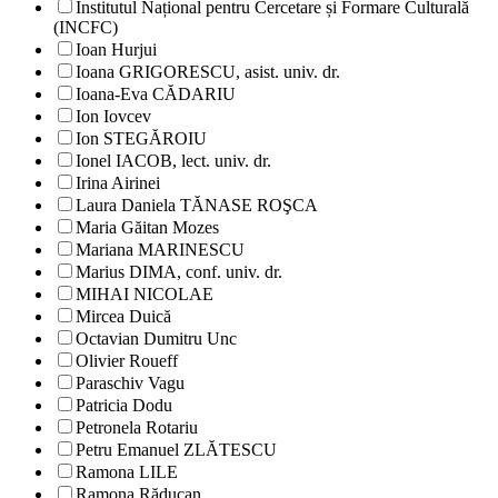
Institutul Național pentru Cercetare și Formare Culturală
(INCFC)
Ioan Hurjui
Ioana GRIGORESCU, asist. univ. dr.
Ioana-Eva CĂDARIU
Ion Iovcev
Ion STEGĂROIU
Ionel IACOB, lect. univ. dr.
Irina Airinei
Laura Daniela TĂNASE ROŞCA
Maria Găitan Mozes
Mariana MARINESCU
Marius DIMA, conf. univ. dr.
MIHAI NICOLAE
Mircea Duică
Octavian Dumitru Unc
Olivier Roueff
Paraschiv Vagu
Patricia Dodu
Petronela Rotariu
Petru Emanuel ZLĂTESCU
Ramona LILE
Ramona Răducan