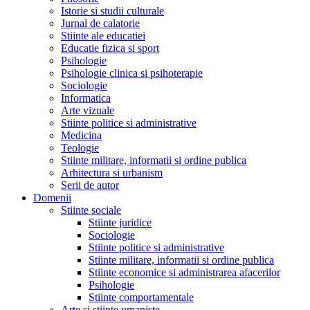
Istorie si studii culturale
Jurnal de calatorie
Stiinte ale educatiei
Educatie fizica si sport
Psihologie
Psihologie clinica si psihoterapie
Sociologie
Informatica
Arte vizuale
Stiinte politice si administrative
Medicina
Teologie
Stiinte militare, informatii si ordine publica
Arhitectura si urbanism
Serii de autor
Domenii
Stiinte sociale
Stiinte juridice
Sociologie
Stiinte politice si administrative
Stiinte militare, informatii si ordine publica
Stiinte economice si administrarea afacerilor
Psihologie
Stiinte comportamentale
Arte si stiinte umaniste