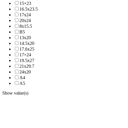
15×23
16.5x23.5
17x24
20x24
8x15.5
B5
13x20
14.5x20
17.6x25
17×24
19.5x27
21x29.7
24x20
A4
A5
Show value(s)