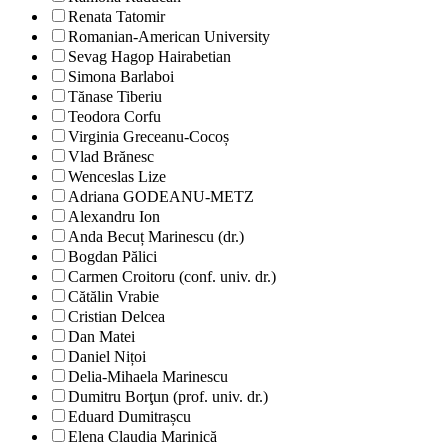
Renata Tatomir
Romanian-American University
Sevag Hagop Hairabetian
Simona Barlaboi
Tănase Tiberiu
Teodora Corfu
Virginia Greceanu-Cocoș
Vlad Brănesc
Wenceslas Lize
Adriana GODEANU-METZ
Alexandru Ion
Anda Becuț Marinescu (dr.)
Bogdan Pălici
Carmen Croitoru (conf. univ. dr.)
Cătălin Vrabie
Cristian Delcea
Dan Matei
Daniel Nițoi
Delia-Mihaela Marinescu
Dumitru Borţun (prof. univ. dr.)
Eduard Dumitrașcu
Elena Claudia Marinică