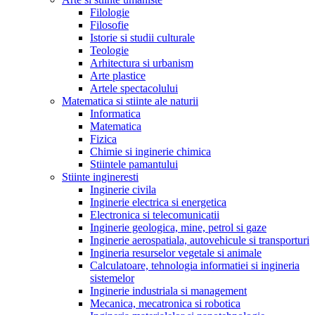
Filologie
Filosofie
Istorie si studii culturale
Teologie
Arhitectura si urbanism
Arte plastice
Artele spectacolului
Matematica si stiinte ale naturii
Informatica
Matematica
Fizica
Chimie si inginerie chimica
Stiintele pamantului
Stiinte ingineresti
Inginerie civila
Inginerie electrica si energetica
Electronica si telecomunicatii
Inginerie geologica, mine, petrol si gaze
Inginerie aerospatiala, autovehicule si transporturi
Ingineria resurselor vegetale si animale
Calculatoare, tehnologia informatiei si ingineria
sistemelor
Inginerie industriala si management
Mecanica, mecatronica si robotica