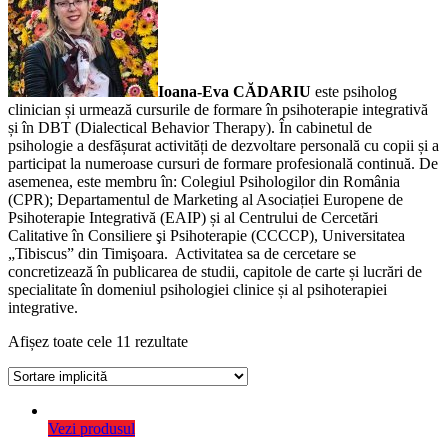
Ioana-Eva CĂDARIU
este psiholog
clinician și urmează cursurile de formare în psihoterapie integrativă
și în DBT (Dialectical Behavior Therapy). În cabinetul de
psihologie a desfășurat activități de dezvoltare personală cu copii și a
participat la numeroase cursuri de formare profesională continuă. De
asemenea, este membru în: Colegiul Psihologilor din România
(CPR); Departamentul de Marketing al Asociației Europene de
Psihoterapie Integrativă (EAIP) și al Centrului de Cercetări
Calitative în Consiliere şi Psihoterapie (CCCCP), Universitatea
„Tibiscus” din Timişoara. Activitatea sa de cercetare se
concretizează în publicarea de studii, capitole de carte și lucrări de
specialitate în domeniul psihologiei clinice și al psihoterapiei
integrative.
Afișez toate cele 11 rezultate
Vezi produsul