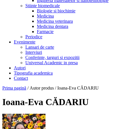
Ingineria materialelor si nanotehnologie
Stiinte biomedicale
Biologie si biochimie
Medicina
Medicina veterinara
Medicina dentara
Farmacie
Periodice
Evenimente
Lansari de carte
Interviuri
Conferinte, targuri si expozitii
Universul Academic in presa
Autori
Tipografia academica
Contact
Prima pagină
/ Autor produs / Ioana-Eva CĂDARIU
Ioana-Eva CĂDARIU