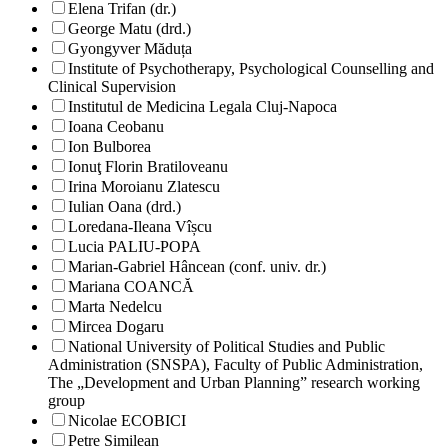
Elena Trifan (dr.)
George Matu (drd.)
Gyongyver Măduța
Institute of Psychotherapy, Psychological Counselling and
Clinical Supervision
Institutul de Medicina Legala Cluj-Napoca
Ioana Ceobanu
Ion Bulborea
Ionuţ Florin Bratiloveanu
Irina Moroianu Zlatescu
Iulian Oana (drd.)
Loredana-Ileana Vîșcu
Lucia PALIU-POPA
Marian-Gabriel Hâncean (conf. univ. dr.)
Mariana COANCĂ
Marta Nedelcu
Mircea Dogaru
National University of Political Studies and Public
Administration (SNSPA), Faculty of Public Administration,
The „Development and Urban Planning” research working
group
Nicolae ECOBICI
Petre Similean