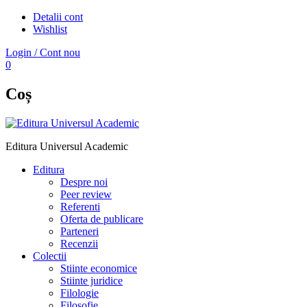
Detalii cont
Wishlist
Login / Cont nou
0
Coș
Editura Universul Academic
Editura
Despre noi
Peer review
Referenti
Oferta de publicare
Parteneri
Recenzii
Colectii
Stiinte economice
Stiinte juridice
Filologie
Filosofie