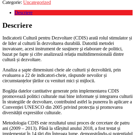
Categorie:
Uncategorized
Descriere
Descriere
Indicatorii Cultură pentru Dezvoltare (CDIS) arată rolul stimulator și
de lider al culturii în dezvoltarea durabilă. Datorită metodei
inovatoare, acest instrument de susţinere şi elaborare de politici,
bazat pe fapte și cifre analizează relația multidimensională dintre
cultură și dezvoltare.
Analiza a șapte dimensiuni cheie ale culturii și dezvoltării, prin
evaluarea a 22 de indicatori-cheie, răspunde nevoilor și
circumstanțelor țărilor cu venituri mici și mijlocii.
Bogăția datelor cantitative generate prin implementarea CDIS
promovează politici culturale mai bine informate și integrarea culturii
în strategiile de dezvoltare, contribuind astfel la punerea în aplicare a
Convenției UNESCO din 2005 privind protecția și promovarea
diversității expresiilor culturale.
Metodologia CDIS este rezultatul unui proces de cercetare de patru
ani (2009 – 2013). Până la sfârșitul anului 2018, a fost testat și
implementat în 14 țări din întreaga lume, demonstrându-și potențialul