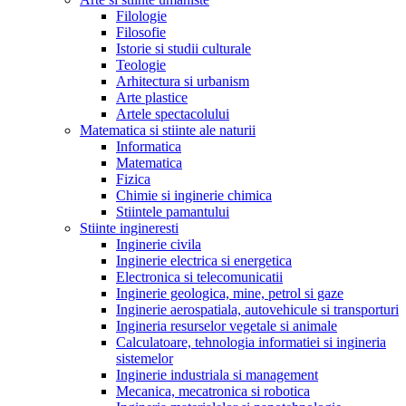
Filologie
Filosofie
Istorie si studii culturale
Teologie
Arhitectura si urbanism
Arte plastice
Artele spectacolului
Matematica si stiinte ale naturii
Informatica
Matematica
Fizica
Chimie si inginerie chimica
Stiintele pamantului
Stiinte ingineresti
Inginerie civila
Inginerie electrica si energetica
Electronica si telecomunicatii
Inginerie geologica, mine, petrol si gaze
Inginerie aerospatiala, autovehicule si transporturi
Ingineria resurselor vegetale si animale
Calculatoare, tehnologia informatiei si ingineria
sistemelor
Inginerie industriala si management
Mecanica, mecatronica si robotica