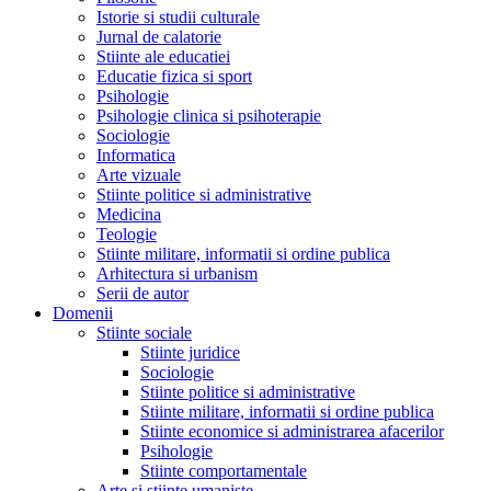
Istorie si studii culturale
Jurnal de calatorie
Stiinte ale educatiei
Educatie fizica si sport
Psihologie
Psihologie clinica si psihoterapie
Sociologie
Informatica
Arte vizuale
Stiinte politice si administrative
Medicina
Teologie
Stiinte militare, informatii si ordine publica
Arhitectura si urbanism
Serii de autor
Domenii
Stiinte sociale
Stiinte juridice
Sociologie
Stiinte politice si administrative
Stiinte militare, informatii si ordine publica
Stiinte economice si administrarea afacerilor
Psihologie
Stiinte comportamentale
Arte si stiinte umaniste