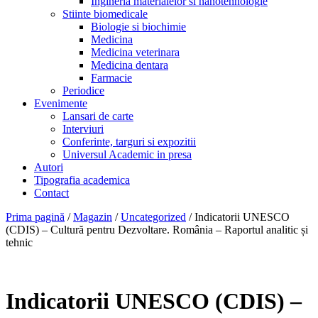
Ingineria materialelor si nanotehnologie
Stiinte biomedicale
Biologie si biochimie
Medicina
Medicina veterinara
Medicina dentara
Farmacie
Periodice
Evenimente
Lansari de carte
Interviuri
Conferinte, targuri si expozitii
Universul Academic in presa
Autori
Tipografia academica
Contact
Prima pagină
/
Magazin
/
Uncategorized
/ Indicatorii UNESCO
(CDIS) – Cultură pentru Dezvoltare. România – Raportul analitic și
tehnic
Indicatorii UNESCO (CDIS) –