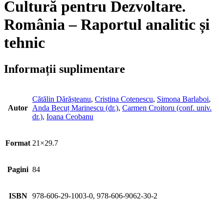
Cultură pentru Dezvoltare.
România – Raportul analitic și
tehnic
Informații suplimentare
Cătălin Dărășteanu
,
Cristina Cotenescu
,
Simona Barlaboi
,
Autor
Anda Becuț Marinescu (dr.)
,
Carmen Croitoru (conf. univ.
dr.)
,
Ioana Ceobanu
Format
21×29.7
Pagini
84
ISBN
978-606-29-1003-0, 978-606-9062-30-2