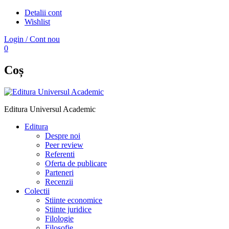
Detalii cont
Wishlist
Login / Cont nou
0
Coș
Editura Universul Academic
Editura
Despre noi
Peer review
Referenti
Oferta de publicare
Parteneri
Recenzii
Colectii
Stiinte economice
Stiinte juridice
Filologie
Filosofie