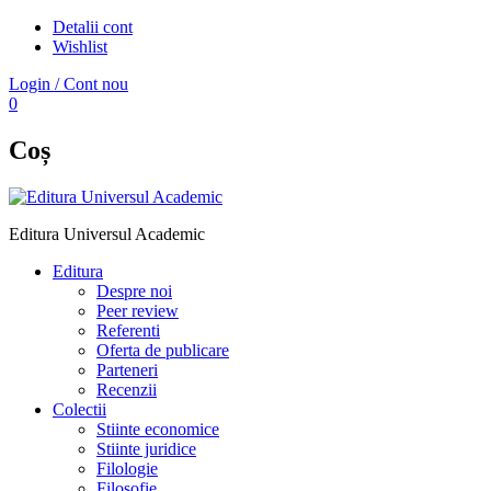
Detalii cont
Wishlist
Login / Cont nou
0
Coș
Editura Universul Academic
Editura
Despre noi
Peer review
Referenti
Oferta de publicare
Parteneri
Recenzii
Colectii
Stiinte economice
Stiinte juridice
Filologie
Filosofie