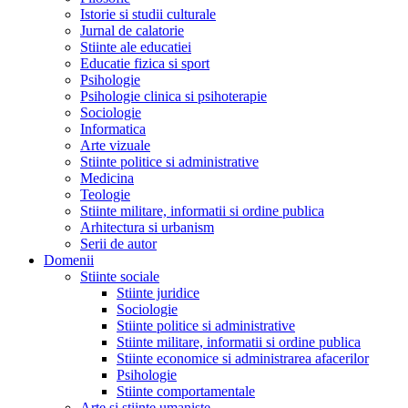
Istorie si studii culturale
Jurnal de calatorie
Stiinte ale educatiei
Educatie fizica si sport
Psihologie
Psihologie clinica si psihoterapie
Sociologie
Informatica
Arte vizuale
Stiinte politice si administrative
Medicina
Teologie
Stiinte militare, informatii si ordine publica
Arhitectura si urbanism
Serii de autor
Domenii
Stiinte sociale
Stiinte juridice
Sociologie
Stiinte politice si administrative
Stiinte militare, informatii si ordine publica
Stiinte economice si administrarea afacerilor
Psihologie
Stiinte comportamentale
Arte si stiinte umaniste