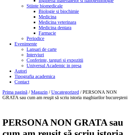
Ingineria materialelor si nanotehnologie
Stiinte biomedicale
Biologie si biochimie
Medicina
Medicina veterinara
Medicina dentara
Farmacie
Periodice
Evenimente
Lansari de carte
Interviuri
Conferinte, targuri si expozitii
Universul Academic in presa
Autori
Tipografia academica
Contact
Prima pagină
/
Magazin
/
Uncategorized
/ PERSONA NON
GRATA sau cum am reuşit să scriu istoria maghiarilor bucureşteni
PERSONA NON GRATA sau
cum am reuşit să scriu istoria