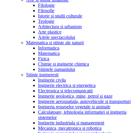
Filologie
Filosofie
Istorie si studii culturale
Teologie
Arhitectura si urbanism
Arte plastice
Artele spectacolului
Matematica si stiinte ale naturii
Informatica
Matematica
Fizica
Chimie si inginerie chimica
Stiintele pamantului
Stiinte ingineresti
Inginerie civila
Inginerie electrica si energetica
Electronica si telecomunicatii
Inginerie geologica, mine, petrol si gaze
Inginerie aerospatiala, autovehicule si transporturi
Ingineria resurselor vegetale si animale
Calculatoare, tehnologia informatiei si ingineria
sistemelor
Inginerie industriala si management
Mecanica, mecatronica si robotica