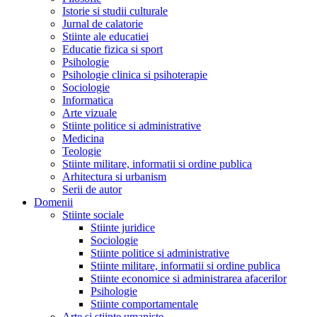
Istorie si studii culturale
Jurnal de calatorie
Stiinte ale educatiei
Educatie fizica si sport
Psihologie
Psihologie clinica si psihoterapie
Sociologie
Informatica
Arte vizuale
Stiinte politice si administrative
Medicina
Teologie
Stiinte militare, informatii si ordine publica
Arhitectura si urbanism
Serii de autor
Domenii
Stiinte sociale
Stiinte juridice
Sociologie
Stiinte politice si administrative
Stiinte militare, informatii si ordine publica
Stiinte economice si administrarea afacerilor
Psihologie
Stiinte comportamentale
Arte si stiinte umaniste