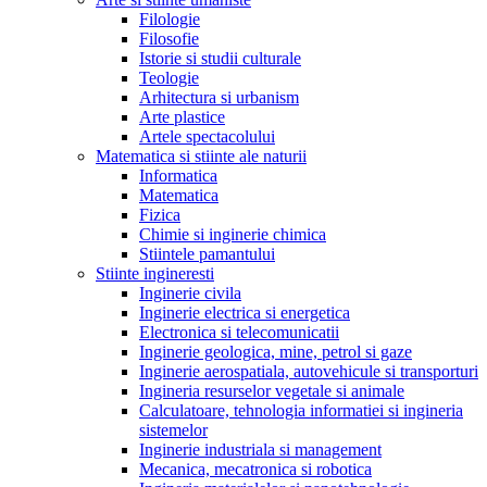
Filologie
Filosofie
Istorie si studii culturale
Teologie
Arhitectura si urbanism
Arte plastice
Artele spectacolului
Matematica si stiinte ale naturii
Informatica
Matematica
Fizica
Chimie si inginerie chimica
Stiintele pamantului
Stiinte ingineresti
Inginerie civila
Inginerie electrica si energetica
Electronica si telecomunicatii
Inginerie geologica, mine, petrol si gaze
Inginerie aerospatiala, autovehicule si transporturi
Ingineria resurselor vegetale si animale
Calculatoare, tehnologia informatiei si ingineria
sistemelor
Inginerie industriala si management
Mecanica, mecatronica si robotica