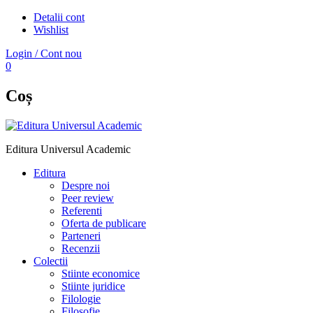
Detalii cont
Wishlist
Login / Cont nou
0
Coș
Editura Universul Academic
Editura
Despre noi
Peer review
Referenti
Oferta de publicare
Parteneri
Recenzii
Colectii
Stiinte economice
Stiinte juridice
Filologie
Filosofie