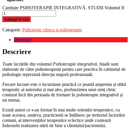
Cantitate PSIHOTERAPIE INTEGRATIVĂ. STUDII Volumul II
Adaugă în coș
Categorie:
Psihologie clinica si psihoterapie
Descriere
Descriere
Toate lucrările din volumul
Psihoterapie integrativă. Studii
sunt
elaborate de către psihoterapeuți pentru care practica în cabinetul de
psihologie reprezintă direcția majoră profesională.
Fiecare lucrare este o incursiune practică ce poartă amprenta și stilul
terapeutic al autorului și mai ales, profunzimea unui simț clinic
conturat încă din perioada de formare în psihoterapie integrativă și
nu numai.
Există autori ce s-au format în mai multe orientări terapeutice, cu
toate acestea, undeva, practicienii se întâlnesc pe teritoriul factorilor
comuni, al intervențiilor terapeutice eclectice unde contează
îndeosebi realizarea stării de bine a clientului/pacientului.