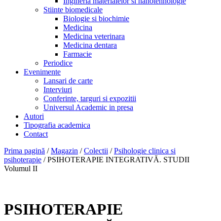
Ingineria materialelor si nanotehnologie
Stiinte biomedicale
Biologie si biochimie
Medicina
Medicina veterinara
Medicina dentara
Farmacie
Periodice
Evenimente
Lansari de carte
Interviuri
Conferinte, targuri si expozitii
Universul Academic in presa
Autori
Tipografia academica
Contact
Prima pagină
/
Magazin
/
Colectii
/
Psihologie clinica si
psihoterapie
/ PSIHOTERAPIE INTEGRATIVĂ. STUDII
Volumul II
PSIHOTERAPIE