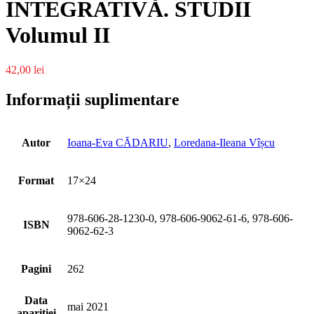
INTEGRATIVĂ. STUDII
Volumul II
42,00
lei
Informații suplimentare
Autor
Ioana-Eva CĂDARIU
,
Loredana-Ileana Vîșcu
Format
17×24
978-606-28-1230-0, 978-606-9062-61-6, 978-606-
ISBN
9062-62-3
Pagini
262
Data
mai 2021
aparitiei