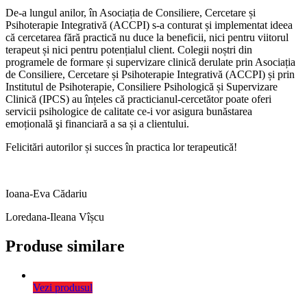
De-a lungul anilor, în Asociația de Consiliere, Cercetare și
Psihoterapie Integrativă (ACCPI) s-a conturat și implementat ideea
că cercetarea fără practică nu duce la beneficii, nici pentru viitorul
terapeut și nici pentru potențialul client. Colegii noștri din
programele de formare și supervizare clinică derulate prin Asociația
de Consiliere, Cercetare și Psihoterapie Integrativă (ACCPI) și prin
Institutul de Psihoterapie, Consiliere Psihologică și Supervizare
Clinică (IPCS) au înțeles că practicianul-cercetător poate oferi
servicii psihologice de calitate ce-i vor asigura bunăstarea
emoțională şi financiară a sa și a clientului.
Felicitări autorilor și succes în practica lor terapeutică!
Ioana-Eva Cădariu
Loredana-Ileana Vîșcu
Produse similare
Vezi produsul